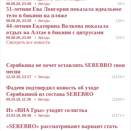
06.08.26, 23:40
•
Звезды
39
51-летняя Ева Лонгория показала идеальное
тело в бикини на пляже
06.08.26, 23:20
•
Звезды
120
44-летняя Екатерина Волкова показала
отдых на Алтае в бикини с цитрусами
06.08.26, 23:00
•
Звезды
155
Смотреть все новости
Серябкина не хочет оставлять SEREBRO свои
песни
12.10.18, 13:17
•
Звезды
14228
Фадеев подтвердил новость об уходе
Серябкиной из состава SEREBRO
09.10.18, 11:38
•
Звезды
11160
Из «ВИА Гры» уходит солистка
23.03.18, 08:46
•
Звезды
11471
«SEREBRO» рассматривают вариант стать