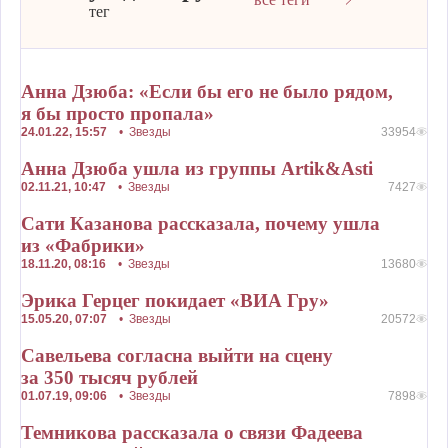
тег
Анна Дзюба: «Если бы его не было рядом,
я бы просто пропала»
24.01.22, 15:57
•
Звезды
33954
Анна Дзюба ушла из группы Artik&Asti
02.11.21, 10:47
•
Звезды
7427
Сати Казанова рассказала, почему ушла
из «Фабрики»
18.11.20, 08:16
•
Звезды
13680
Эрика Герцег покидает «ВИА Гру»
15.05.20, 07:07
•
Звезды
20572
Савельева согласна выйти на сцену
за 350 тысяч рублей
01.07.19, 09:06
•
Звезды
7898
Темникова рассказала о связи Фадеева