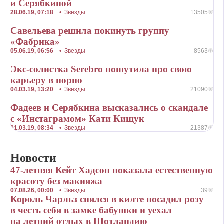
и Серябкиной
28.06.19, 07:18
•
Звезды
13505
Савельева решила покинуть группу
«Фабрика»
05.06.19, 06:56
•
Звезды
8563
Экс-солистка Serebro пошутила про свою
карьеру в порно
04.03.19, 13:20
•
Звезды
21090
Фадеев и Серябкина высказались о скандале
с «Инстаграмом» Кати Кищук
01.03.19, 08:34
•
Звезды
21387
Новости
47-летняя Кейт Хадсон показала естественную
красоту без макияжа
07.08.26, 00:00
•
Звезды
39
Король Чарльз снялся в килте посадил розу
в честь себя в замке бабушки и уехал
на летний отдых в Шотландию