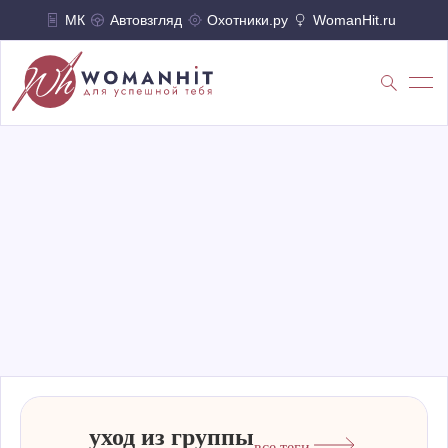
МК
Автовзгляд
Охотники.ру
WomanHit.ru
уход из группы
все теги