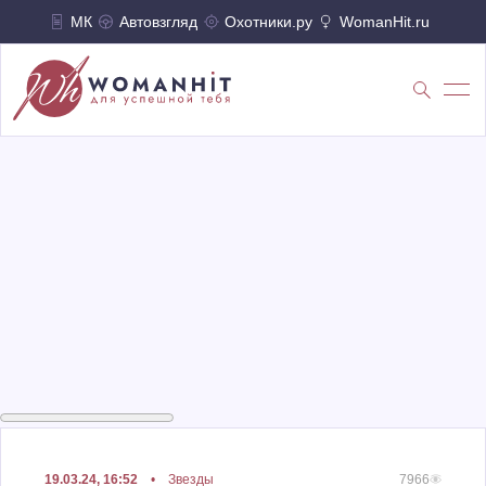
МК
Автовзгляд
Охотники.ру
WomanHit.ru
19.03.24, 16:52
•
Звезды
7966