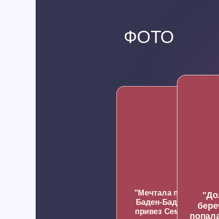
ФОТО
"Мечтала посмотрет
"До
Баден-Баден": жених
бере
привез Семенович на
попала