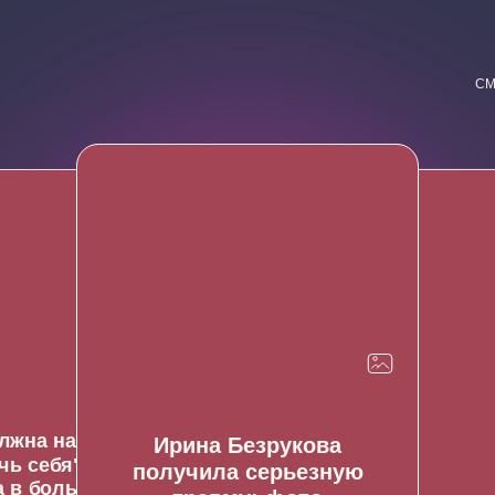
СМ
ь
лжна научиться
Ирина Безрукова
чь себя": Здорик
получила серьезную
 в больницу. Фото