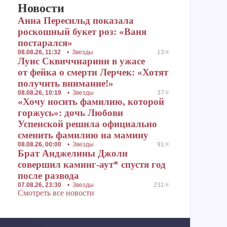
Новости
Анна Пересильд показала
роскошный букет роз: «Ваня
постарался»
08.08.26, 11:32
•
Звезды
13
Луис Сквиччиарини в ужасе
от фейка о смерти Лерчек: «Хотят
получить внимание!»
08.08.26, 10:19
•
Звезды
37
«Хочу носить фамилию, которой
горжусь»: дочь Любови
Успенской решила официально
сменить фамилию на мамину
08.08.26, 00:00
•
Звезды
91
Брат Анджелины Джоли
совершил каминг-аут* спустя год
после развода
07.08.26, 23:30
•
Звезды
231
Смотреть все новости