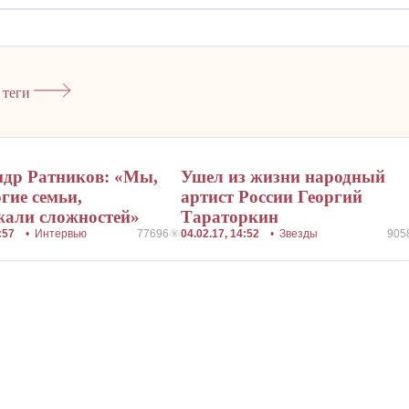
 теги
ндр Ратников: «Мы,
Ушел из жизни народный
гие семьи,
артист России Георгий
жали сложностей»
Тараторкин
11:57
•
Интервью
77696
04.02.17, 14:52
•
Звезды
905