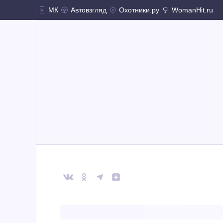
МК
Автовзгляд
Охотники.ру
WomanHit.ru