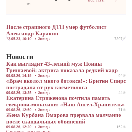
тег
После страшного ДТП умер футболист
Александр Каракин
12.05.23, 10:10
•
Звезды
7397
Новости
Как выглядит 43-летний муж Нонны
Гришаевой: актриса показала редкий кадр
09.08.26, 14:15
•
Звезды
94
«Врач вколол много ботокса!»: Бритни Спирс
пострадала от рук косметолога
09.08.26, 13:35
•
Звезды
44
Екатерина Стриженова почтила память
свекрови-монахини: «Наш Ангел-Хранитель»
09.08.26, 12:50
•
Звезды
71
Жена Курбана Омарова прервала молчание
после скандальных обвинений
09.08.26, 12:20
•
Звезды
152
Смотреть все новости