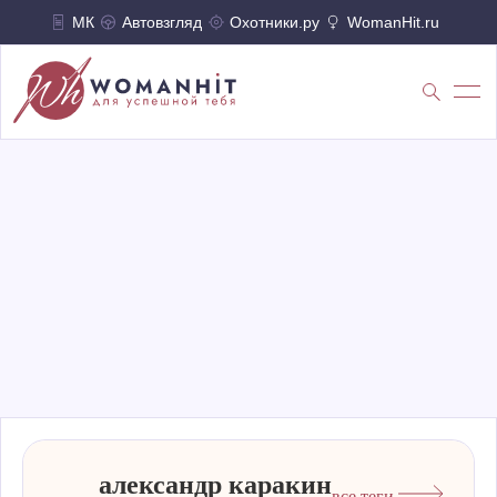
МК
Автовзгляд
Охотники.ру
WomanHit.ru
александр каракин
все теги