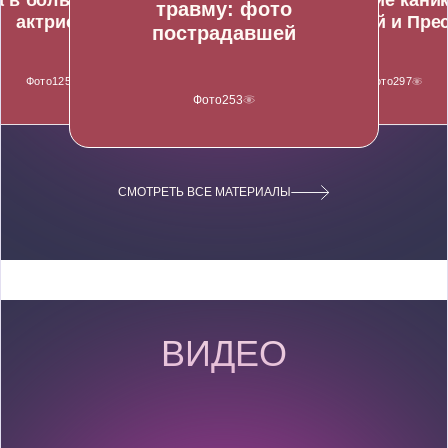
травму: фото
курорт
актрисы
Подольской и Пре
пострадавшей
Фото
Фото
222
289
Фото
125
Фото
297
Фото
253
СМОТРЕТЬ ВСЕ МАТЕРИАЛЫ
ВИДЕО