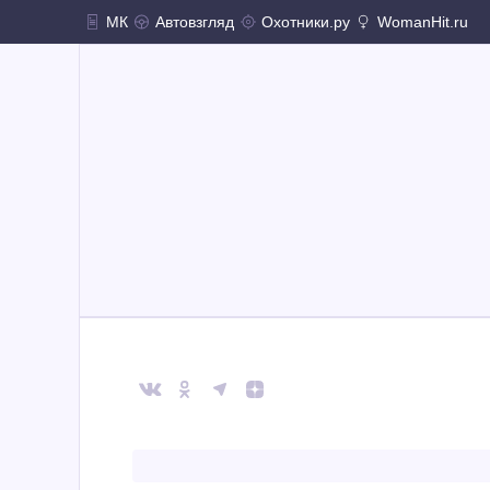
МК
Автовзгляд
Охотники.ру
WomanHit.ru