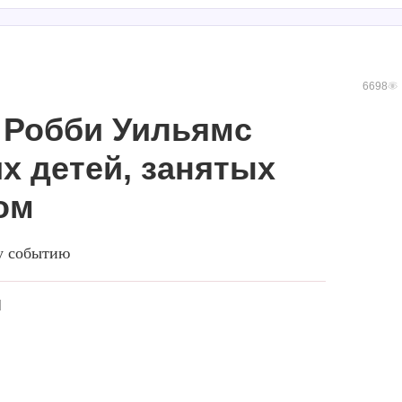
6698
 Робби Уильямс
х детей, занятых
ом
у событию
Я