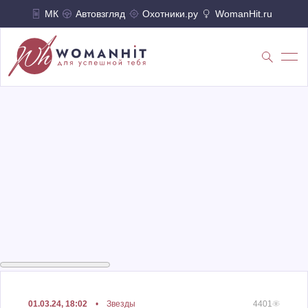
МК
Автовзгляд
Охотники.ру
WomanHit.ru
01.03.24, 18:02
•
Звезды
4401