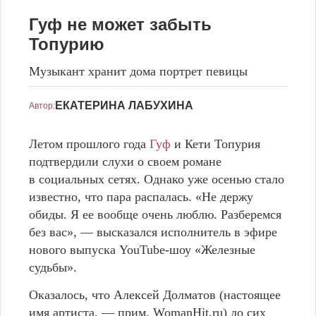
Гуф не может забыть
Топурию
Музыкант хранит дома портрет певицы
КЕТИ ТОПУРИЯ И ГУФ
INSTAGRAM.COM/THEREALGUF/
ЕКАТЕРИНА ЛАБУХИНА
Автор:
Летом прошлого года
Гуф
и Кети Топурия
подтвердили слухи о своем романе
в социальных сетях. Однако уже осенью стало
известно, что пара распалась. «Не держу
обиды. Я ее вообще очень люблю. Разберемся
без вас», — высказался исполнитель в эфире
нового выпуска YouTube-шоу «Железные
судьбы».
Оказалось, что Алексей Долматов (настоящее
имя артиста, — прим. WomanHit.ru) до сих