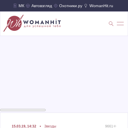
МК
Автовзгляд
Охотники.ру
WomanHit.ru
15.03.19, 14:32
•
Звезды
9661