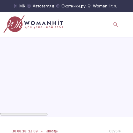
МК
Автовзгляд
Охотники.ру
WomanHit.ru
30.08.18, 12:09
•
Звезды
6395