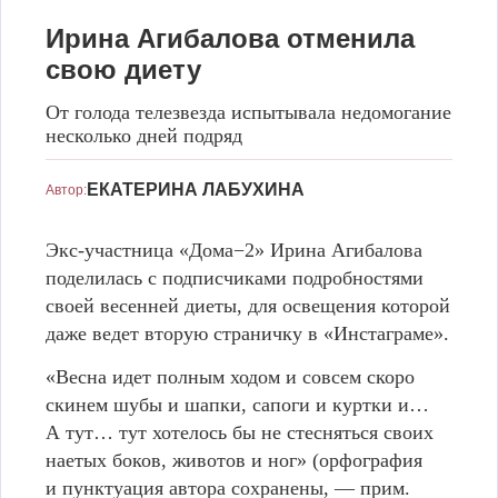
Ирина Агибалова отменила
свою диету
От голода телезвезда испытывала недомогание
несколько дней подряд
Ирина Агибалова
www.instagram.com/agibalova_irina
ЕКАТЕРИНА ЛАБУХИНА
Автор:
Экс-участница «Дома−2» Ирина Агибалова
поделилась с подписчиками подробностями
своей весенней диеты, для освещения которой
даже ведет вторую страничку в «Инстаграме».
«Весна идет полным ходом и совсем скоро
скинем шубы и шапки, сапоги и куртки и…
А тут… тут хотелось бы не стесняться своих
наетых боков, животов и ног» (орфография
и пунктуация автора сохранены, — прим.