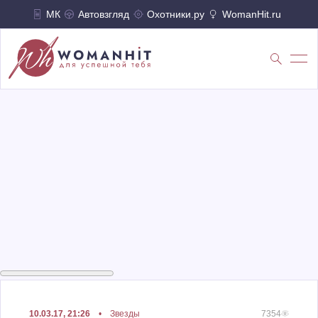
МК
Автовзгляд
Охотники.ру
WomanHit.ru
10.03.17, 21:26
•
Звезды
7354