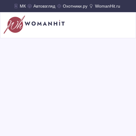
МК
Автовзгляд
Охотники.ру
WomanHit.ru