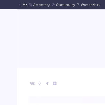
МК
Автовзгляд
Охотники.ру
WomanHit.ru