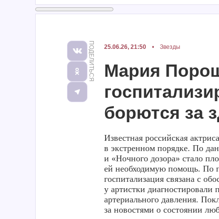
ПОДЕЛИТЬСЯ
25.06.26, 21:50
•
Звезды
Мария Порош
госпитализи
борются за 
Известная российская актри
в экстренном порядке. По дан
и «Ночного дозора» стало пл
ей необходимую помощь. По 
госпитализация связана с об
у артистки диагностировали 
артериального давления. Покл
за новостями о состоянии лю