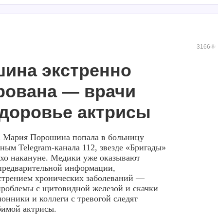
3166
ина экстренно
рована — врачи
здоровье актрисы
са Мария Порошина попала в больницу
ным Telegram-канала 112, звезде «Бригады»
охо накануне. Медики уже оказывают
предварительной информации,
острением хронических заболеваний —
проблемы с щитовидной железой и скачки
онники и коллеги с тревогой следят
бимой актрисы.