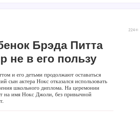
224
бенок Брэда Питта
 не в его пользу
том и его детьми продолжают оставаться
й сын актера Нокс отказался использовать
чения школьного диплома. На церемонии
т на имя Нокс Джоли, без привычной
т.