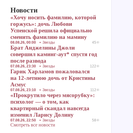
Новости
«Хочу носить фамилию, которой
горжусь»: дочь Любови
Успенской решила официально
сменить фамилию на мамину
08.08.26, 00:00
•
Звезды
45
Брат Анджелины Джоли
совершил каминг-аут* спустя год
после развода
07.08.26, 23:30
•
Звезды
122
Гарик Харламов пожаловался
на 12-летнюю дочь от Кристины
Асмус
07.08.26, 23:10
•
Звезды
112
«Прокрутило через мясорубку»:
психолог — о том, как
квартирный скандал навсегда
изменил Ларису Долину
07.08.26, 22:50
•
Звезды
58
Смотреть все новости