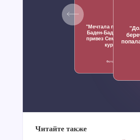
"Мечтала посмотрет
"До
Баден-Баден": жених
бере
привез Семенович на
попала
курорт
Фото
75
Читайте также