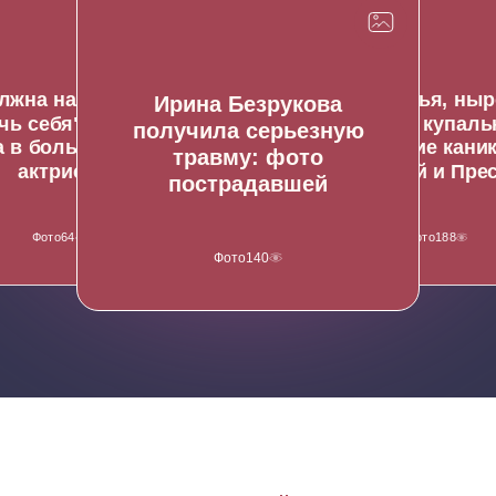
ь
С
лжна научиться
Гранд-паэлья, ныр
Ирина Безрукова
чь себя": Здорик
и фото в купаль
получила серьезную
 в больницу. Фото
испанские кани
травму: фото
актрисы
Подольской и Пре
пострадавшей
Фото
64
Фото
188
Фото
140