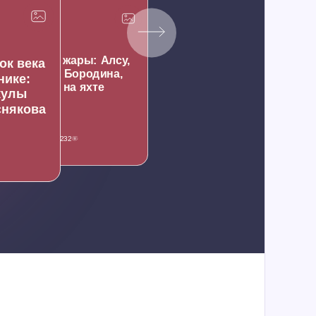
пасение от жары: Алсу,
ок века
Орбакайте, Бородина,
нике:
Орлова на яхте
кулы
снякова
Фото
232