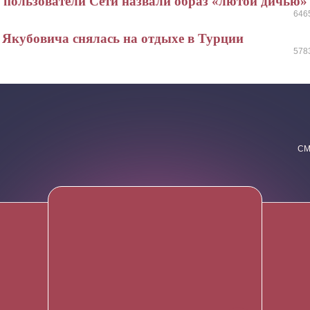
: пользователи Сети назвали образ «лютой дичью»
646
 Якубовича снялась на отдыхе в Турции
578
СМ