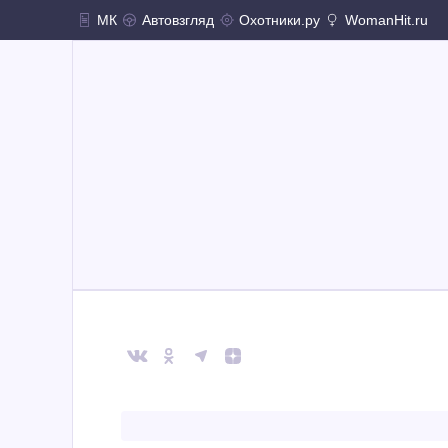
МК
Автовзгляд
Охотники.ру
WomanHit.ru