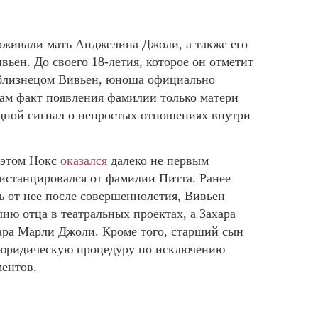
рживали мать Анджелина Джоли, а также его
ивьен. До своего 18-летия, которое он отметит
-близнецом Вивьен, юноша официально
сам факт появления фамилии только матери
дной сигнал о непростых отношениях внутри
и этом Нокс
оказался
далеко не первым
дистанцировался от фамилии Питта. Ранее
 от нее после совершеннолетия, Вивьен
ию отца в театральных проектах, а Захара
ара Марли Джоли. Кроме того, старший сын
 юридическую процедуру по исключению
ентов.