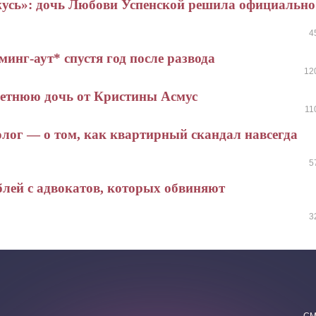
жусь»: дочь Любови Успенской решила официально
4
нг-аут* спустя год после развода
12
летнюю дочь от Кристины Асмус
11
олог — о том, как квартирный скандал навсегда
5
лей с адвокатов, которых обвиняют
3
СМ