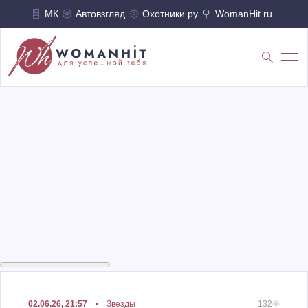
МК
Автовзгляд
Охотники.ру
WomanHit.ru
02.06.26, 21:57
•
Звезды
132