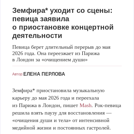
Земфира* уходит со сцены:
певица заявила
о приостановке концертной
деятельности
Певица берет длительный перерыв до мая
2026 года. Она переезжает из Парижа
в Лондон за «очищением души»
Земфира* уходит со сцены: певица заявила о приостановке
концертной деятельности
Фото: соцсети
ЕЛЕНА ПЕРЛОВА
Автор:
Земфира* приостановила музыкальную
карьеру до мая 2026 года и переехала
из Парижа в Лондон, пишет
Mash
. Рок-певица
решила взять паузу для восстановления —
«очищения души и тела» от интенсивной
медийной жизни и постоянных гастролей.