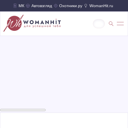
МК
Автовзгляд
Охотники.ру
WomanHit.ru